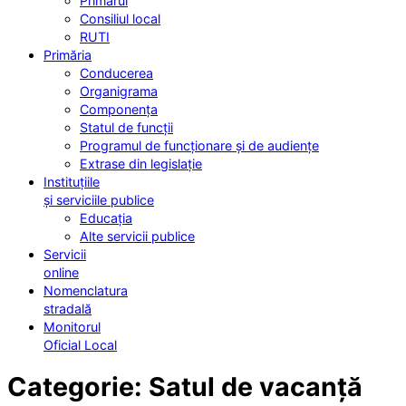
Primarul
Consiliul local
RUTI
Primăria
Conducerea
Organigrama
Componența
Statul de funcții
Programul de funcționare și de audiențe
Extrase din legislație
Instituțiile
și serviciile publice
Educația
Alte servicii publice
Servicii
online
Nomenclatura
stradală
Monitorul
Oficial Local
Categorie:
Satul de vacanță