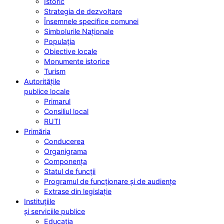
Istoric
Strategia de dezvoltare
Însemnele specifice comunei
Simbolurile Naționale
Populația
Obiective locale
Monumente istorice
Turism
Autoritățile
publice locale
Primarul
Consiliul local
RUTI
Primăria
Conducerea
Organigrama
Componența
Statul de funcții
Programul de funcționare și de audiențe
Extrase din legislație
Instituțiile
și serviciile publice
Educația