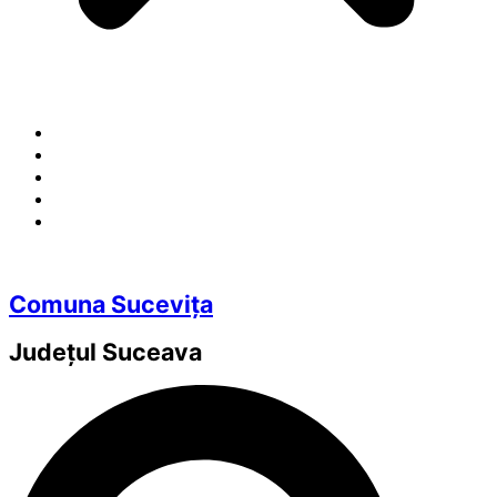
Comuna Sucevița
Județul
Suceava