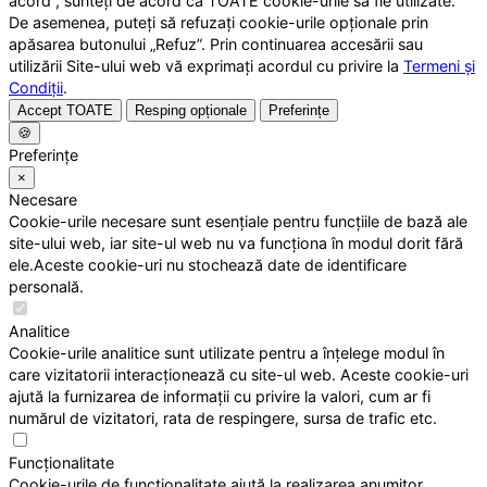
acord”, sunteți de acord ca TOATE cookie-urile să fie utilizate.
De asemenea, puteți să refuzați cookie-urile opționale prin
apăsarea butonului „Refuz”. Prin continuarea accesării sau
utilizării Site-ului web vă exprimați acordul cu privire la
Termeni și
Condiții
.
Accept TOATE
Resping opționale
Preferințe
🍪
Preferințe
×
Necesare
Cookie-urile necesare sunt esențiale pentru funcțiile de bază ale
site-ului web, iar site-ul web nu va funcționa în modul dorit fără
ele.Aceste cookie-uri nu stochează date de identificare
personală.
Analitice
Cookie-urile analitice sunt utilizate pentru a înțelege modul în
care vizitatorii interacționează cu site-ul web. Aceste cookie-uri
ajută la furnizarea de informații cu privire la valori, cum ar fi
numărul de vizitatori, rata de respingere, sursa de trafic etc.
Funcționalitate
Cookie-urile de funcționalitate ajută la realizarea anumitor