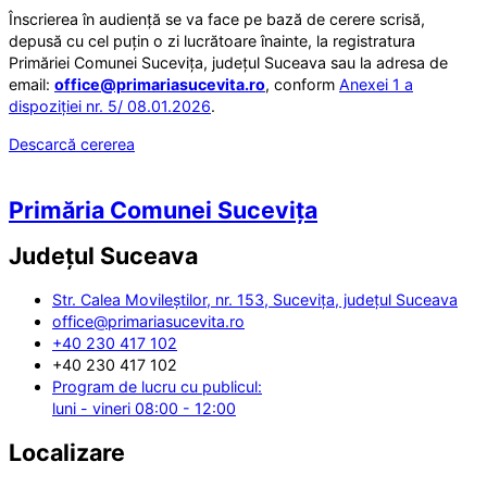
Înscrierea în audiență se va face pe bază de cerere scrisă,
depusă cu cel puțin o zi lucrătoare înainte, la registratura
Primăriei Comunei Sucevița, județul Suceava sau la adresa de
email:
office@primariasucevita.ro
, conform
Anexei 1 a
dispoziției nr. 5/ 08.01.2026
.
Descarcă cererea
Primăria Comunei Sucevița
Județul
Suceava
Str. Calea Movileștilor, nr. 153, Sucevița, județul Suceava
office@primariasucevita.ro
+40 230 417 102
+40 230 417 102
Program de lucru cu publicul:
luni - vineri 08:00 - 12:00
Localizare