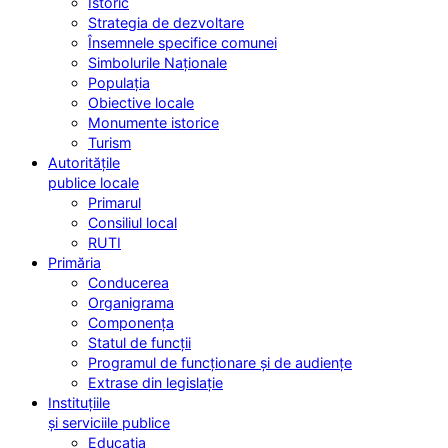
Istoric
Strategia de dezvoltare
Însemnele specifice comunei
Simbolurile Naționale
Populația
Obiective locale
Monumente istorice
Turism
Autoritățile
publice locale
Primarul
Consiliul local
RUTI
Primăria
Conducerea
Organigrama
Componența
Statul de funcții
Programul de funcționare și de audiențe
Extrase din legislație
Instituțiile
și serviciile publice
Educația