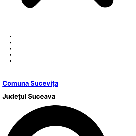
Comuna Sucevița
Județul
Suceava