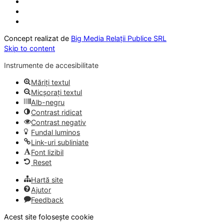
Concept realizat de
Big Media Relații Publice SRL
Skip to content
Instrumente de accesibilitate
Măriți textul
Micșorați textul
Alb-negru
Contrast ridicat
Contrast negativ
Fundal luminos
Link-uri subliniate
Font lizibil
Reset
Hartă site
Ajutor
Feedback
Acest site folosește cookie