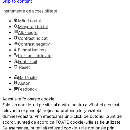
Skip to content
Instrumente de accesibilitate
Măriți textul
Micșorați textul
Alb-negru
Contrast ridicat
Contrast negativ
Fundal luminos
Link-uri subliniate
Font lizibil
Reset
Hartă site
Ajutor
Feedback
Acest site folosește cookie
Folosim cookie-uri pe site-ul nostru pentru a vă oferi cea mai
relevantă experiență, reținând preferințele și vizitele
dumneavoastră. Prin efectuarea unui click pe butonul „Sunt de
acord”, sunteți de acord ca TOATE cookie-urile să fie utilizate.
De asemenea, puteți să refuzați cookie-urile opționale prin