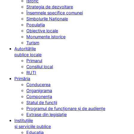
Istoric
Strategia de dezvoltare
Însemnele specifice comunei
Simbolurile Naționale
Populația
Obiective locale
Monumente istorice
Turism
Autoritățile
publice locale
Primarul
Consiliul local
RUTI
Primăria
Conducerea
Organigrama
Componența
Statul de funcții
Programul de funcționare și de audiențe
Extrase din legislație
Instituțiile
și serviciile publice
Educația