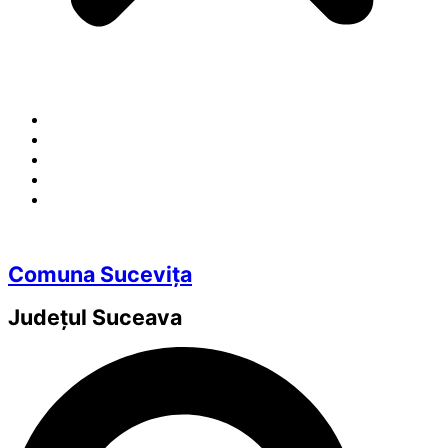
Comuna Sucevița
Județul
Suceava