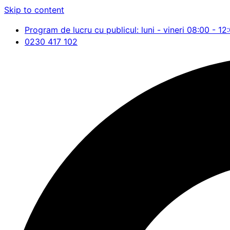
Skip to content
Program de lucru cu publicul: luni - vineri 08:00 - 12
0230 417 102