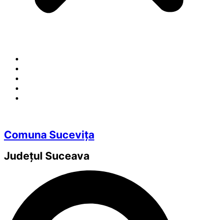
Comuna Sucevița
Județul
Suceava