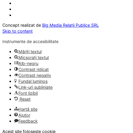
Concept realizat de
Big Media Relații Publice SRL
Skip to content
Instrumente de accesibilitate
Măriți textul
Micșorați textul
Alb-negru
Contrast ridicat
Contrast negativ
Fundal luminos
Link-uri subliniate
Font lizibil
Reset
Hartă site
Ajutor
Feedback
Acest site folosește cookie