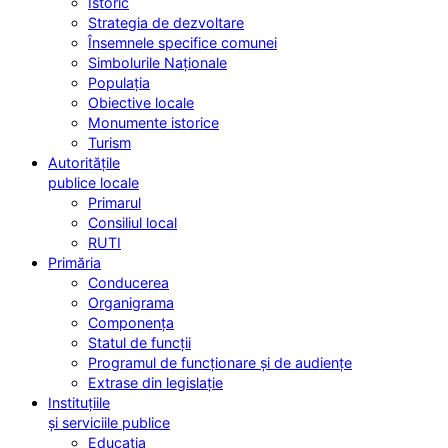
Istoric
Strategia de dezvoltare
Însemnele specifice comunei
Simbolurile Naționale
Populația
Obiective locale
Monumente istorice
Turism
Autoritățile
publice locale
Primarul
Consiliul local
RUTI
Primăria
Conducerea
Organigrama
Componența
Statul de funcții
Programul de funcționare și de audiențe
Extrase din legislație
Instituțiile
și serviciile publice
Educația