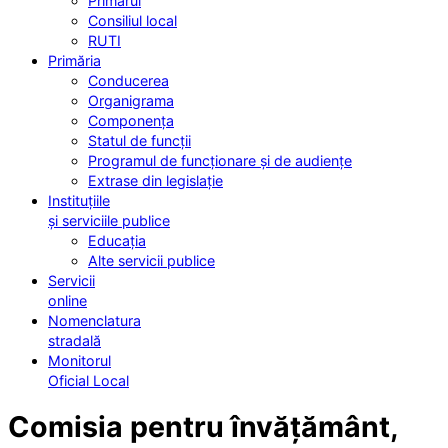
Primarul
Consiliul local
RUTI
Primăria
Conducerea
Organigrama
Componența
Statul de funcții
Programul de funcționare și de audiențe
Extrase din legislație
Instituțiile
și serviciile publice
Educația
Alte servicii publice
Servicii
online
Nomenclatura
stradală
Monitorul
Oficial Local
Comisia pentru învățământ,