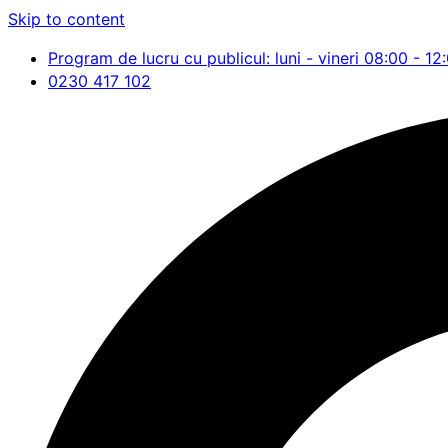
Skip to content
Program de lucru cu publicul: luni - vineri 08:00 - 12
0230 417 102