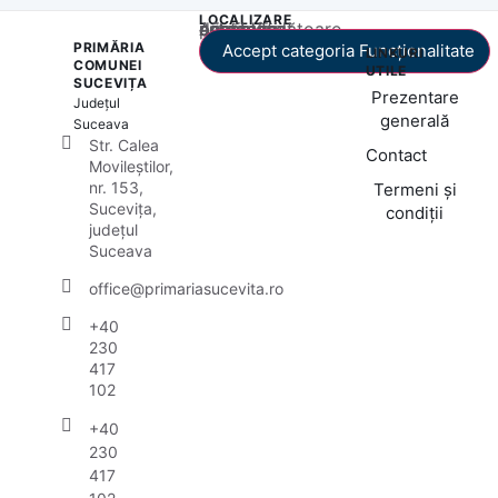
LOCALIZARE
Acest conținut este blocat până când acceptați categoria corespunzătoare de cookie-uri.
PRIMĂRIA
Accept categoria Funcționalitate
LINKURI
COMUNEI
UTILE
SUCEVIȚA
Prezentare
Județul
generală
Suceava
Str. Calea
Contact
Movileștilor,
nr. 153,
Termeni și
Sucevița,
condiții
județul
Suceava
office@primariasucevita.ro
+40
230
417
102
+40
230
417