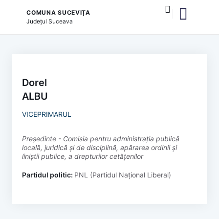
COMUNA SUCEVIȚA
Județul
Suceava
și serviciile publice
Dorel
ALBU
VICEPRIMARUL
președinte - Comisia pentru administrația publică
locală, juridică și de disciplină, apărarea ordinii și
liniștii publice, a drepturilor cetățenilor
Partidul politic:
PNL (Partidul Național Liberal)