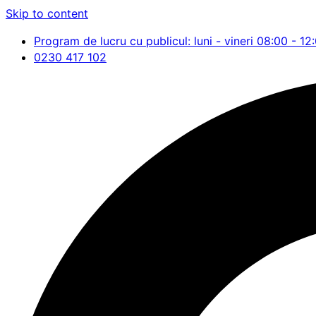
Skip to content
Program de lucru cu publicul: luni - vineri 08:00 - 12
0230 417 102