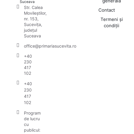
generală
Suceava
Str. Calea
Contact
Movileștilor,
nr. 153,
Termeni și
Sucevița,
condiții
județul
Suceava
office@primariasucevita.ro
+40
230
417
102
+40
230
417
102
Program
de lucru
cu
publicul: