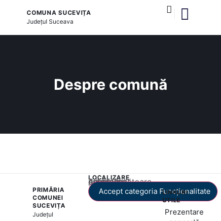
COMUNA SUCEVIȚA
Județul
Suceava
și serviciile publice
Despre comună
LOCALIZARE
Acest conținut este blocat până când acceptați categoria corespunzătoare de cookie-uri.
PRIMĂRIA
Accept categoria Funcționalitate
LINKURI
COMUNEI
UTILE
SUCEVIȚA
Prezentare
Județul