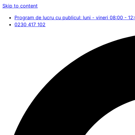
Skip to content
Program de lucru cu publicul: luni - vineri 08:00 - 12
0230 417 102