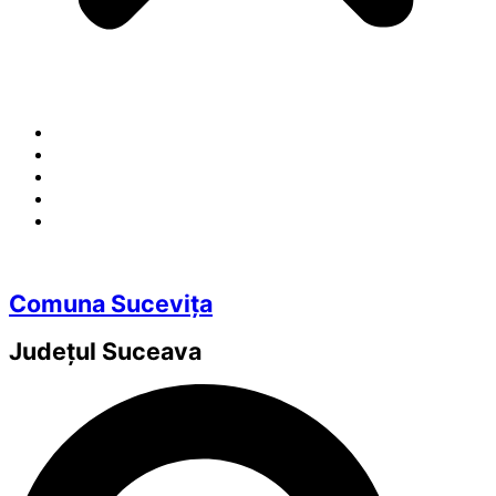
Comuna Sucevița
Județul
Suceava