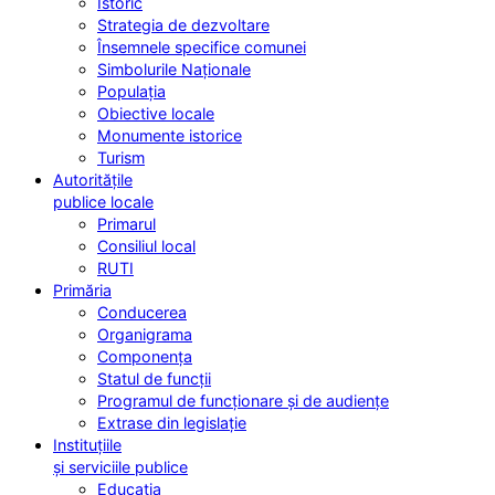
Istoric
Strategia de dezvoltare
Însemnele specifice comunei
Simbolurile Naționale
Populația
Obiective locale
Monumente istorice
Turism
Autoritățile
publice locale
Primarul
Consiliul local
RUTI
Primăria
Conducerea
Organigrama
Componența
Statul de funcții
Programul de funcționare și de audiențe
Extrase din legislație
Instituțiile
și serviciile publice
Educația