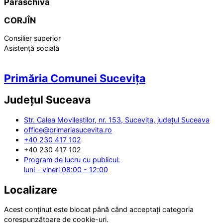
Paraschiva
CORJÎN
Consilier superior
Asistență socială
Primăria Comunei Sucevița
Județul
Suceava
Str. Calea Movileștilor, nr. 153, Sucevița, județul Suceava
office@primariasucevita.ro
+40 230 417 102
+40 230 417 102
Program de lucru cu publicul:
luni - vineri 08:00 - 12:00
Localizare
Acest conținut este blocat până când acceptați categoria
corespunzătoare de cookie-uri.