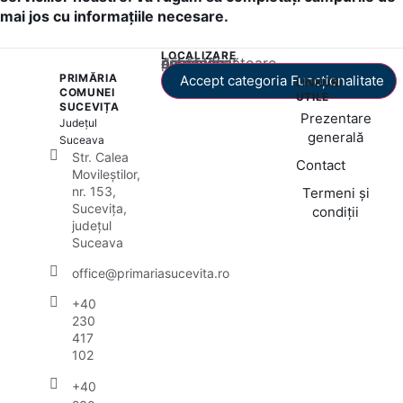
mai jos cu informațiile necesare.
LOCALIZARE
Acest conținut este blocat până când acceptați categoria corespunzătoare de cookie-uri.
PRIMĂRIA
Accept categoria Funcționalitate
LINKURI
COMUNEI
UTILE
SUCEVIȚA
Prezentare
Județul
generală
Suceava
Str. Calea
Contact
Movileștilor,
nr. 153,
Termeni și
Sucevița,
condiții
județul
Suceava
office@primariasucevita.ro
+40
230
417
102
+40