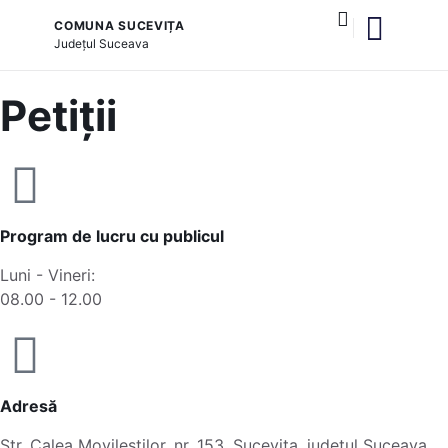
COMUNA SUCEVIȚA
Județul
Suceava
și serviciile publice
Petiții
Program de lucru cu publicul
Luni - Vineri:
08.00 - 12.00
Adresă
Str. Calea Movileștilor, nr. 153, Sucevița, județul Suceava