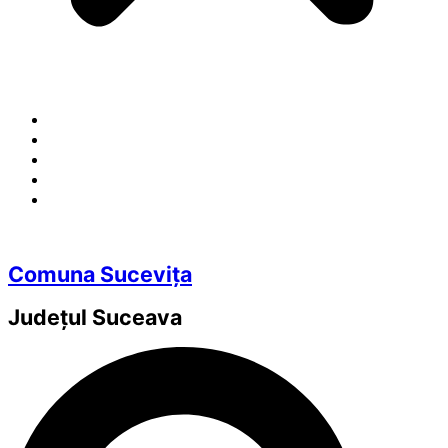
Comuna Sucevița
Județul
Suceava