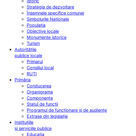
Istoric
Strategia de dezvoltare
Însemnele specifice comunei
Simbolurile Naționale
Populația
Obiective locale
Monumente istorice
Turism
Autoritățile
publice locale
Primarul
Consiliul local
RUTI
Primăria
Conducerea
Organigrama
Componența
Statul de funcții
Programul de funcționare și de audiențe
Extrase din legislație
Instituțiile
și serviciile publice
Educația