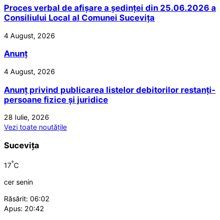
Proces verbal de afișare a ședinței din 25.06.2026 a
Consiliului Local al Comunei Sucevița
4 August, 2026
Anunț
4 August, 2026
Anunț privind publicarea listelor debitorilor restanți-
persoane fizice și juridice
28 Iulie, 2026
Vezi toate noutățile
Sucevița
°
17
C
cer senin
Răsărit: 06:02
Apus: 20:42