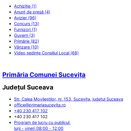
Achiziție (1)
Anunț de presă (4)
Avizier (96)
Concurs (13)
Furnizori (1)
Guvern (3)
Primărie (82)
Vânzare (10)
Video ședințe Consiliul Local (68)
Primăria Comunei Sucevița
Județul
Suceava
Str. Calea Movileștilor, nr. 153, Sucevița, județul Suceava
office@primariasucevita.ro
+40 230 417 102
+40 230 417 102
Program de lucru cu publicul:
luni - vineri 08:00 - 12:00