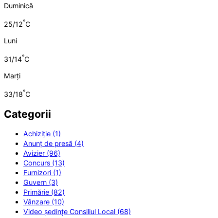
Duminică
°
25/12
C
Luni
°
31/14
C
Marți
°
33/18
C
Categorii
Achiziție (1)
Anunț de presă (4)
Avizier (96)
Concurs (13)
Furnizori (1)
Guvern (3)
Primărie (82)
Vânzare (10)
Video ședințe Consiliul Local (68)