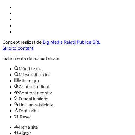
Concept realizat de
Big Media Relații Publice SRL
Skip to content
Instrumente de accesibilitate
Măriți textul
Micșorați textul
Alb-negru
Contrast ridicat
Contrast negativ
Fundal luminos
Link-uri subliniate
Font lizibil
Reset
Hartă site
Ajutor