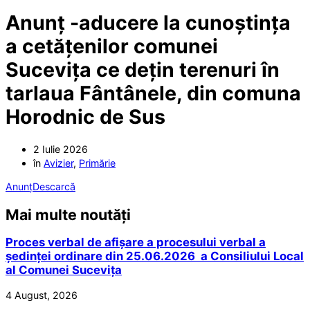
Anunț -aducere la cunoștința
a cetățenilor comunei
Sucevița ce dețin terenuri în
tarlaua Fântânele, din comuna
Horodnic de Sus
2 Iulie 2026
în
Avizier
,
Primărie
Anunț
Descarcă
Mai multe noutăți
Proces verbal de afișare a procesului verbal a
ședinței ordinare din 25.06.2026 a Consiliului Local
al Comunei Sucevița
4 August, 2026