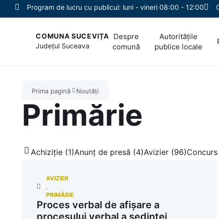
Program de lucru cu publicul: luni - vineri 08:00 - 12:00
Despre
Autoritățile
COMUNA SUCEVIȚA
Județul
Suceava
comună
publice locale
Prima pagină
Noutăți
Primărie
Achiziție (1)
Anunț de presă (4)
Avizier (96)
Concurs 
AVIZIER
,
PRIMĂRIE
Proces verbal de afișare a
procesului verbal a ședinței