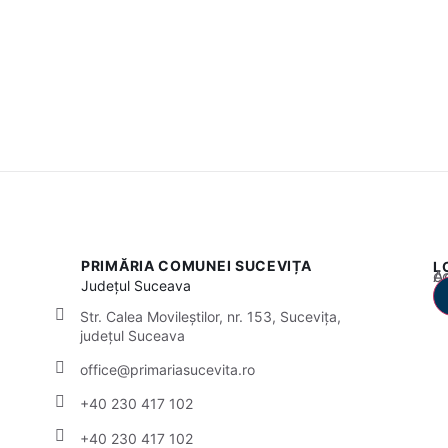
PRIMĂRIA COMUNEI SUCEVIȚA
L
Acest
Județul
Suceava
Str. Calea Movileștilor, nr. 153, Sucevița,
județul Suceava
office@primariasucevita.ro
+40 230 417 102
+40 230 417 102