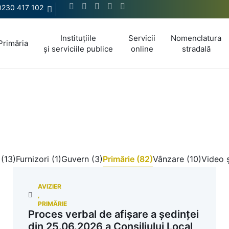
0230 417 102
Instituțiile
Servicii
Nomenclatura
Primăria
și serviciile publice
online
stradală
(13)
Furnizori (1)
Guvern (3)
Primărie (82)
Vânzare (10)
Video ș
AVIZIER
,
PRIMĂRIE
Proces verbal de afișare a ședinței
din 25.06.2026 a Consiliului Local