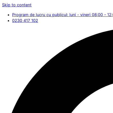
Skip to content
Program de lucru cu publicul: luni - vineri 08:00 - 12
0230 417 102