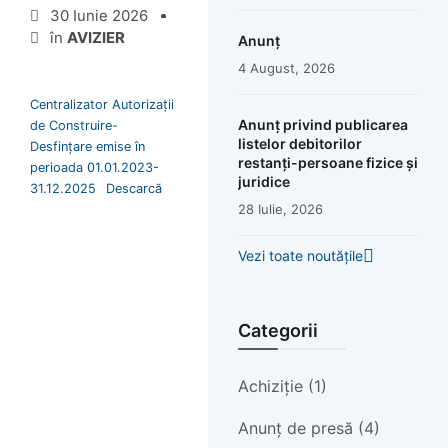
30 Iunie 2026
în
AVIZIER
Anunț
4 August, 2026
Centralizator Autorizații
Anunț privind publicarea
de Construire-
listelor debitorilor
Desfințare emise în
restanți-persoane fizice și
perioada 01.01.2023-
juridice
31.12.2025
Descarcă
28 Iulie, 2026
Vezi toate noutățile
Categorii
Achiziție (1)
Anunț de presă (4)