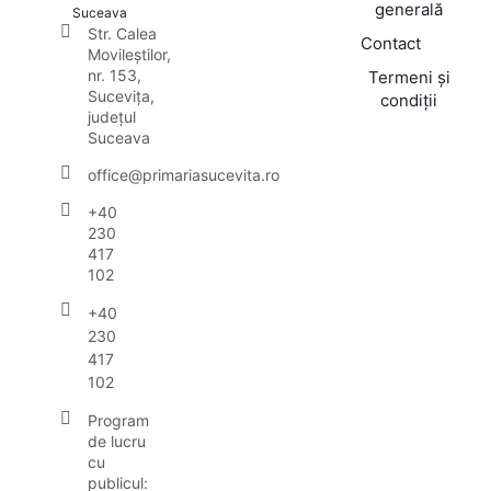
generală
Suceava
Str. Calea
Contact
Movileștilor,
nr. 153,
Termeni și
Sucevița,
condiții
județul
Suceava
office@primariasucevita.ro
+40
230
417
102
+40
230
417
102
Program
de lucru
cu
publicul: