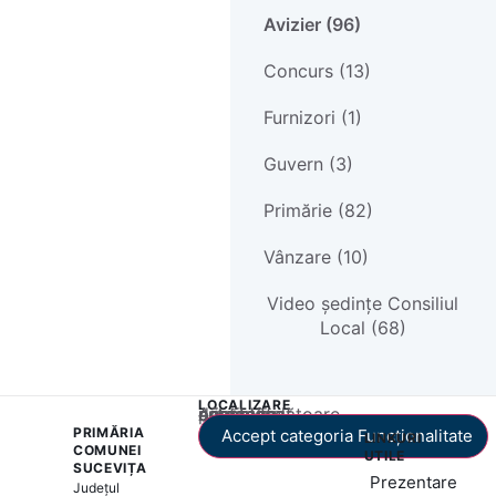
Avizier (96)
Concurs (13)
Furnizori (1)
Guvern (3)
Primărie (82)
Vânzare (10)
Video ședințe Consiliul
Local (68)
LOCALIZARE
Acest conținut este blocat până când acceptați categoria corespunzătoare de cookie-uri.
PRIMĂRIA
Accept categoria Funcționalitate
LINKURI
COMUNEI
UTILE
SUCEVIȚA
Prezentare
Județul