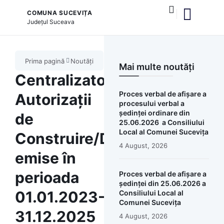
COMUNA SUCEVIȚA
Județul
Suceava
și serviciile publice
Prima pagină
Noutăți
Mai multe noutăți
Centralizator
Proces verbal de afișare a
Autorizații
procesului verbal a
ședinței ordinare din
de
25.06.2026 a Consiliului
Local al Comunei Sucevița
Construire/Desfințare
4 August, 2026
emise în
perioada
Proces verbal de afișare a
ședinței din 25.06.2026 a
01.01.2023-
Consiliului Local al
Comunei Sucevița
31.12.2025
4 August, 2026