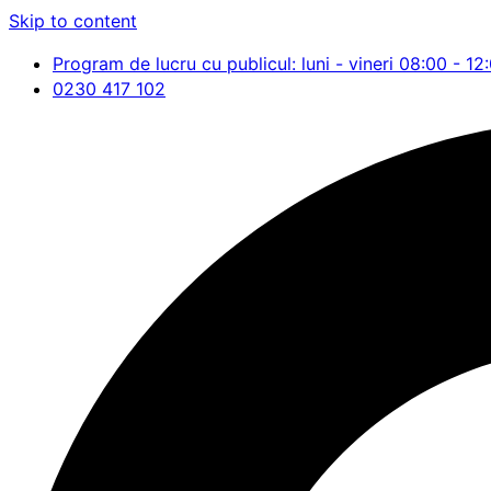
Skip to content
Program de lucru cu publicul: luni - vineri 08:00 - 12
0230 417 102