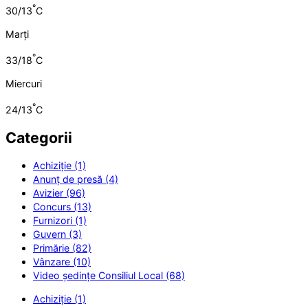
°
30/13
C
Marți
°
33/18
C
Miercuri
°
24/13
C
Categorii
Achiziție (1)
Anunț de presă (4)
Avizier (96)
Concurs (13)
Furnizori (1)
Guvern (3)
Primărie (82)
Vânzare (10)
Video ședințe Consiliul Local (68)
Achiziție (1)