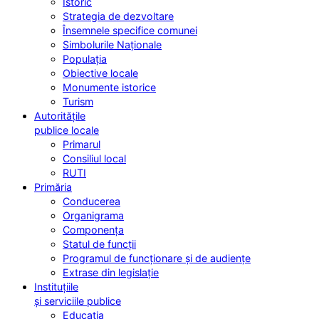
Istoric
Strategia de dezvoltare
Însemnele specifice comunei
Simbolurile Naționale
Populația
Obiective locale
Monumente istorice
Turism
Autoritățile
publice locale
Primarul
Consiliul local
RUTI
Primăria
Conducerea
Organigrama
Componența
Statul de funcții
Programul de funcționare și de audiențe
Extrase din legislație
Instituțiile
și serviciile publice
Educația