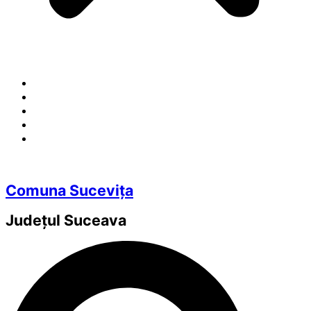
Comuna Sucevița
Județul
Suceava