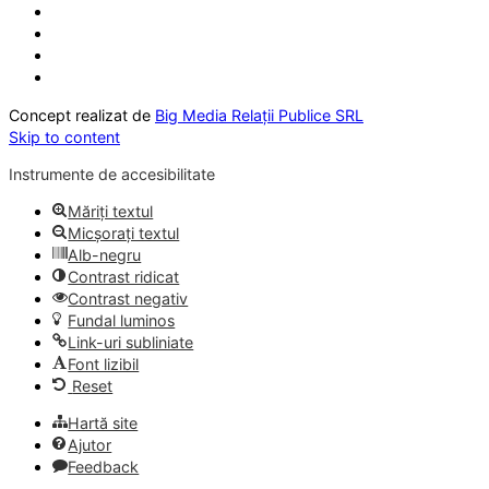
Concept realizat de
Big Media Relații Publice SRL
Skip to content
Instrumente de accesibilitate
Măriți textul
Micșorați textul
Alb-negru
Contrast ridicat
Contrast negativ
Fundal luminos
Link-uri subliniate
Font lizibil
Reset
Hartă site
Ajutor
Feedback