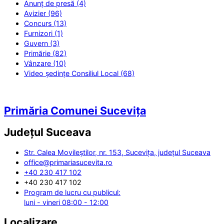
Anunț de presă (4)
Avizier (96)
Concurs (13)
Furnizori (1)
Guvern (3)
Primărie (82)
Vânzare (10)
Video ședințe Consiliul Local (68)
Primăria Comunei Sucevița
Județul
Suceava
Str. Calea Movileștilor, nr. 153, Sucevița, județul Suceava
office@primariasucevita.ro
+40 230 417 102
+40 230 417 102
Program de lucru cu publicul:
luni - vineri 08:00 - 12:00
Localizare