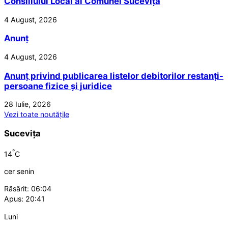
Consiliului Local al Comunei Sucevița
4 August, 2026
Anunț
4 August, 2026
Anunț privind publicarea listelor debitorilor restanți-
persoane fizice și juridice
28 Iulie, 2026
Vezi toate noutățile
Sucevița
°
14
C
cer senin
Răsărit: 06:04
Apus: 20:41
Luni