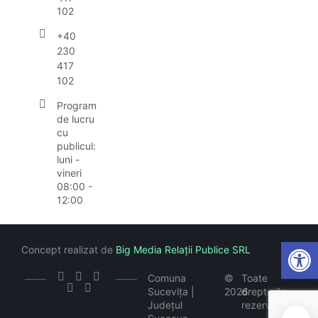
102
+40
230
417
102
Program
de lucru
cu
publicul:
luni -
vineri
08:00 -
12:00
Open
Concept realizat de
Big Media Relații Publice SRL
Comuna
©
Toate
Sucevița |
2026
drepturile
Județul
rezervate