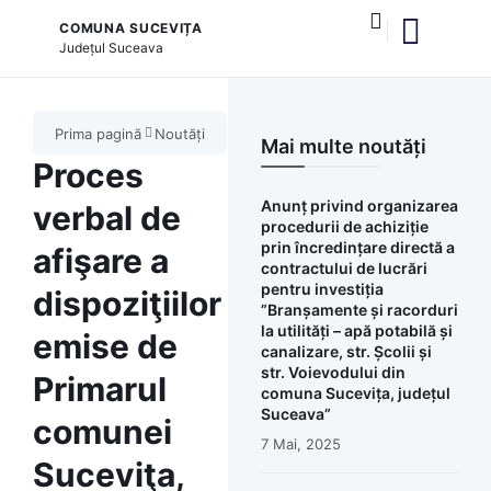
COMUNA SUCEVIȚA
Județul
Suceava
și serviciile publice
Prima pagină
Noutăți
Mai multe noutăți
Proces
Anunț privind organizarea
verbal de
procedurii de achiziție
prin încredințare directă a
afişare a
contractului de lucrări
pentru investiția
dispoziţiilor
”Branșamente și racorduri
la utilități – apă potabilă și
emise de
canalizare, str. Școlii și
str. Voievodului din
Primarul
comuna Sucevița, județul
Suceava”
comunei
7 Mai, 2025
Suceviţa,