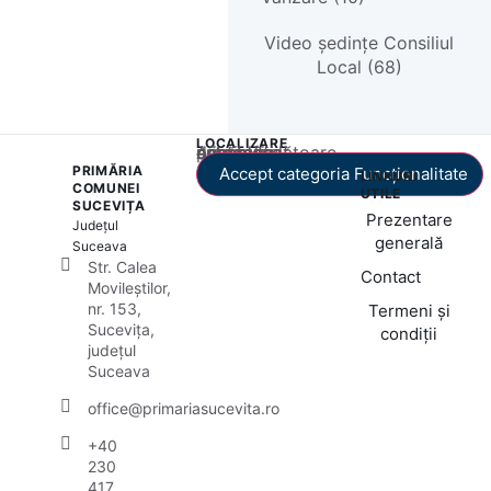
Video ședințe Consiliul
Local (68)
LOCALIZARE
Acest conținut este blocat până când acceptați categoria corespunzătoare de cookie-uri.
PRIMĂRIA
Accept categoria Funcționalitate
LINKURI
COMUNEI
UTILE
SUCEVIȚA
Prezentare
Județul
generală
Suceava
Str. Calea
Contact
Movileștilor,
nr. 153,
Termeni și
Sucevița,
condiții
județul
Suceava
office@primariasucevita.ro
+40
230
417