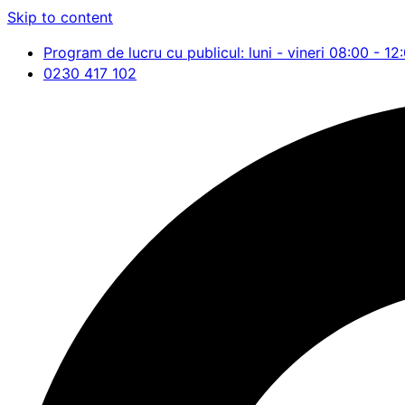
Skip to content
Program de lucru cu publicul: luni - vineri 08:00 - 12
0230 417 102