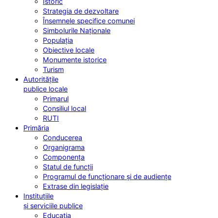
Istoric
Strategia de dezvoltare
Însemnele specifice comunei
Simbolurile Naționale
Populația
Obiective locale
Monumente istorice
Turism
Autoritățile
publice locale
Primarul
Consiliul local
RUTI
Primăria
Conducerea
Organigrama
Componența
Statul de funcții
Programul de funcționare și de audiențe
Extrase din legislație
Instituțiile
și serviciile publice
Educația