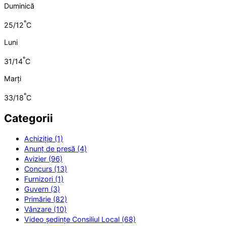
Duminică
°
25/12
C
Luni
°
31/14
C
Marți
°
33/18
C
Categorii
Achiziție (1)
Anunț de presă (4)
Avizier (96)
Concurs (13)
Furnizori (1)
Guvern (3)
Primărie (82)
Vânzare (10)
Video ședințe Consiliul Local (68)