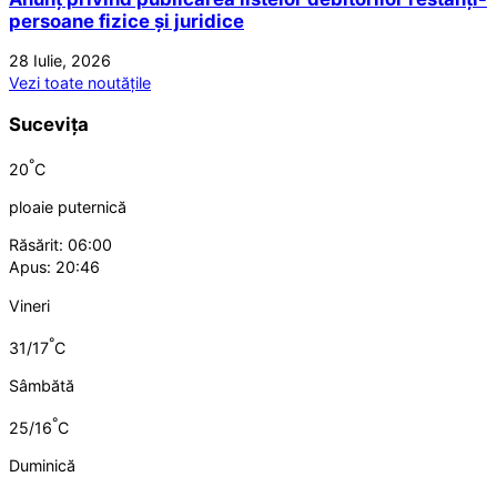
persoane fizice și juridice
28 Iulie, 2026
Vezi toate noutățile
Sucevița
°
20
C
ploaie puternică
Răsărit: 06:00
Apus: 20:46
Vineri
°
31/17
C
Sâmbătă
°
25/16
C
Duminică