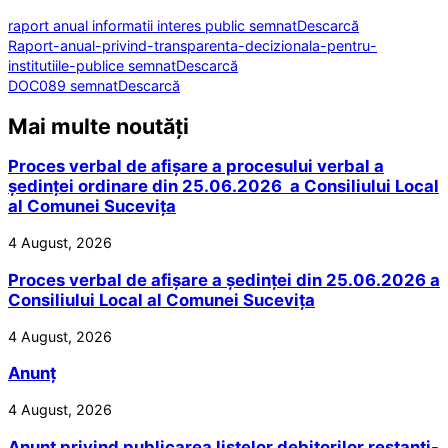
raport anual informatii interes public semnat
Descarcă
Raport-anual-privind-transparenta-decizionala-pentru-
institutiile-publice semnat
Descarcă
DOC089 semnat
Descarcă
Mai multe noutăți
Proces verbal de afișare a procesului verbal a
ședinței ordinare din 25.06.2026 a Consiliului Local
al Comunei Sucevița
4 August, 2026
Proces verbal de afișare a ședinței din 25.06.2026 a
Consiliului Local al Comunei Sucevița
4 August, 2026
Anunț
4 August, 2026
Anunț privind publicarea listelor debitorilor restanți-