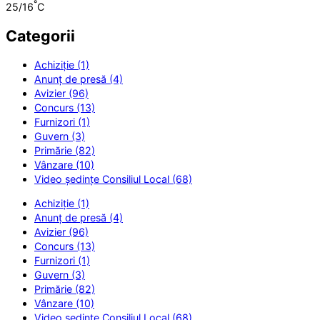
°
25/16
C
Categorii
Achiziție (1)
Anunț de presă (4)
Avizier (96)
Concurs (13)
Furnizori (1)
Guvern (3)
Primărie (82)
Vânzare (10)
Video ședințe Consiliul Local (68)
Achiziție (1)
Anunț de presă (4)
Avizier (96)
Concurs (13)
Furnizori (1)
Guvern (3)
Primărie (82)
Vânzare (10)
Video ședințe Consiliul Local (68)