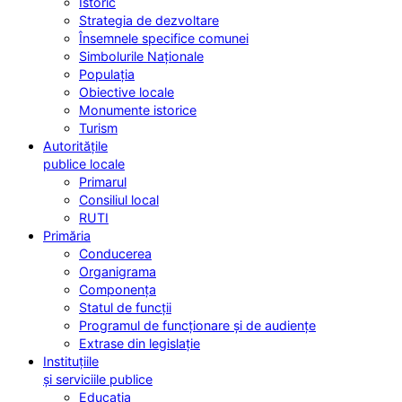
Istoric
Strategia de dezvoltare
Însemnele specifice comunei
Simbolurile Naționale
Populația
Obiective locale
Monumente istorice
Turism
Autoritățile
publice locale
Primarul
Consiliul local
RUTI
Primăria
Conducerea
Organigrama
Componența
Statul de funcții
Programul de funcționare și de audiențe
Extrase din legislație
Instituțiile
și serviciile publice
Educația