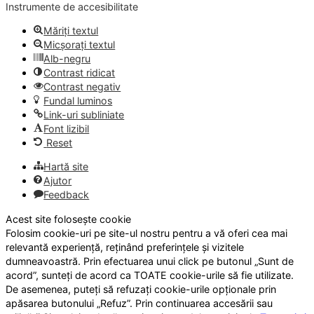
Instrumente de accesibilitate
Măriți textul
Micșorați textul
Alb-negru
Contrast ridicat
Contrast negativ
Fundal luminos
Link-uri subliniate
Font lizibil
Reset
Hartă site
Ajutor
Feedback
Acest site folosește cookie
Folosim cookie-uri pe site-ul nostru pentru a vă oferi cea mai
relevantă experiență, reținând preferințele și vizitele
dumneavoastră. Prin efectuarea unui click pe butonul „Sunt de
acord”, sunteți de acord ca TOATE cookie-urile să fie utilizate.
De asemenea, puteți să refuzați cookie-urile opționale prin
apăsarea butonului „Refuz”. Prin continuarea accesării sau