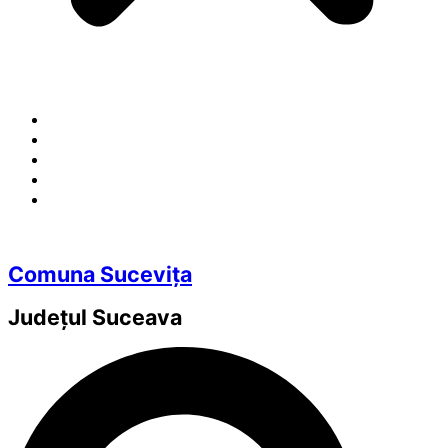
Comuna Sucevița
Județul
Suceava