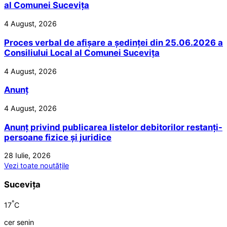
al Comunei Sucevița
4 August, 2026
Proces verbal de afișare a ședinței din 25.06.2026 a
Consiliului Local al Comunei Sucevița
4 August, 2026
Anunț
4 August, 2026
Anunț privind publicarea listelor debitorilor restanți-
persoane fizice și juridice
28 Iulie, 2026
Vezi toate noutățile
Sucevița
°
17
C
cer senin