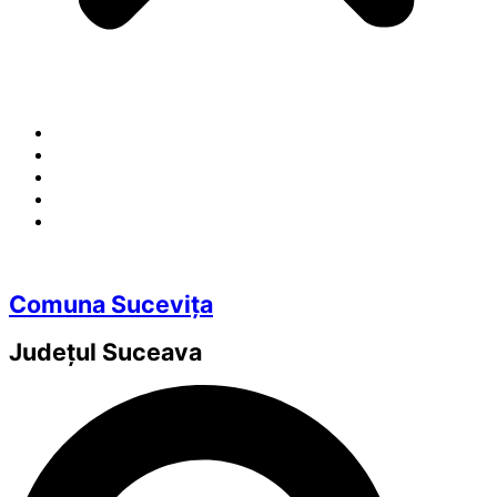
Comuna Sucevița
Județul
Suceava