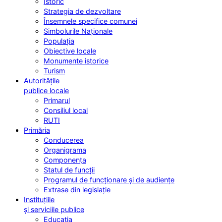
Istoric
Strategia de dezvoltare
Însemnele specifice comunei
Simbolurile Naționale
Populația
Obiective locale
Monumente istorice
Turism
Autoritățile
publice locale
Primarul
Consiliul local
RUTI
Primăria
Conducerea
Organigrama
Componența
Statul de funcții
Programul de funcționare și de audiențe
Extrase din legislație
Instituțiile
și serviciile publice
Educația