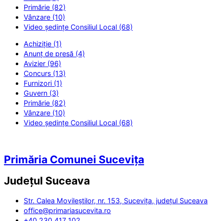
Primărie (82)
Vânzare (10)
Video ședințe Consiliul Local (68)
Achiziție (1)
Anunț de presă (4)
Avizier (96)
Concurs (13)
Furnizori (1)
Guvern (3)
Primărie (82)
Vânzare (10)
Video ședințe Consiliul Local (68)
Primăria Comunei Sucevița
Județul
Suceava
Str. Calea Movileștilor, nr. 153, Sucevița, județul Suceava
office@primariasucevita.ro
+40 230 417 102