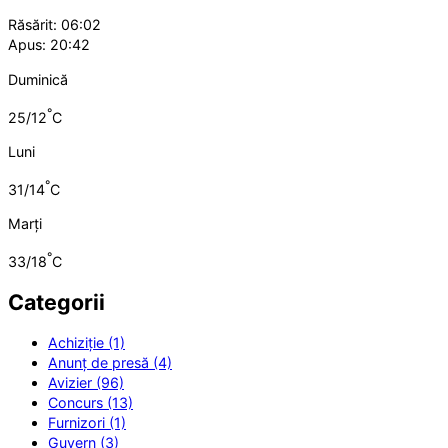
Răsărit: 06:02
Apus: 20:42
Duminică
°
25/12
C
Luni
°
31/14
C
Marți
°
33/18
C
Categorii
Achiziție (1)
Anunț de presă (4)
Avizier (96)
Concurs (13)
Furnizori (1)
Guvern (3)