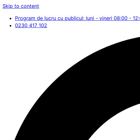
Skip to content
Program de lucru cu publicul: luni - vineri 08:00 - 12
0230 417 102