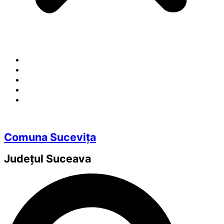
Comuna Sucevița
Județul
Suceava