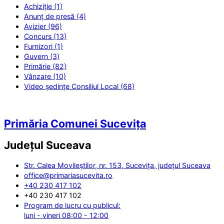
Achiziție (1)
Anunț de presă (4)
Avizier (96)
Concurs (13)
Furnizori (1)
Guvern (3)
Primărie (82)
Vânzare (10)
Video ședințe Consiliul Local (68)
Primăria Comunei Sucevița
Județul
Suceava
Str. Calea Movileștilor, nr. 153, Sucevița, județul Suceava
office@primariasucevita.ro
+40 230 417 102
+40 230 417 102
Program de lucru cu publicul:
luni - vineri 08:00 - 12:00