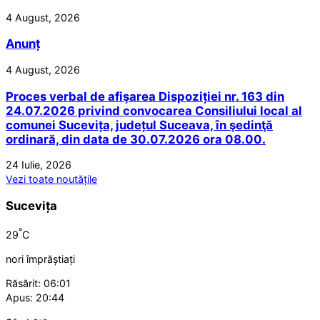
4 August, 2026
Anunț
4 August, 2026
Proces verbal de afişarea Dispoziției nr. 163 din
24.07.2026 privind convocarea Consiliului local al
comunei Sucevița, județul Suceava, în şedinţă
ordinară, din data de 30.07.2026 ora 08.00.
24 Iulie, 2026
Vezi toate noutățile
Sucevița
°
29
C
nori împrăștiați
Răsărit: 06:01
Apus: 20:44