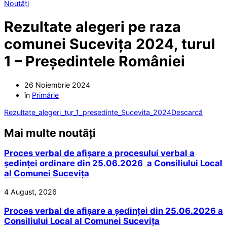
Noutăți
Rezultate alegeri pe raza
comunei Sucevița 2024, turul
1 – Președintele României
26 Noiembrie 2024
în
Primărie
Rezultate_alegeri_tur_1_presedinte_Sucevita_2024
Descarcă
Mai multe noutăți
Proces verbal de afișare a procesului verbal a
ședinței ordinare din 25.06.2026 a Consiliului Local
al Comunei Sucevița
4 August, 2026
Proces verbal de afișare a ședinței din 25.06.2026 a
Consiliului Local al Comunei Sucevița