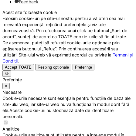
Feedback
Acest site folosește cookie
Folosim cookie-uri pe site-ul nostru pentru a vă oferi cea mai
relevantă experiență, reținând preferințele și vizitele
dumneavoastră. Prin efectuarea unui click pe butonul „Sunt de
acord”, sunteți de acord ca TOATE cookie-urile să fie utilizate.
De asemenea, puteți să refuzați cookie-urile opționale prin
apăsarea butonului „Refuz”. Prin continuarea accesării sau
utilizării Site-ului web vă exprimați acordul cu privire la
Termeni și
Condiții
.
Accept TOATE
Resping opționale
Preferințe
🍪
Preferințe
×
Necesare
Cookie-urile necesare sunt esențiale pentru funcțiile de bază ale
site-ului web, iar site-ul web nu va funcționa în modul dorit fără
ele.Aceste cookie-uri nu stochează date de identificare
personală.
Analitice
Cookie-urile analitice sunt utilizate pentru a înțelege modul în