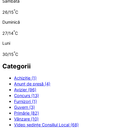
Sâmbătă
°
26/15
C
Duminică
°
27/14
C
Luni
°
30/15
C
Categorii
Achiziție (1)
Anunț de presă (4)
Avizier (96)
Concurs (13)
Furnizori (1)
Guvern (3)
Primărie (82)
Vânzare (10)
Video ședințe Consiliul Local (68)