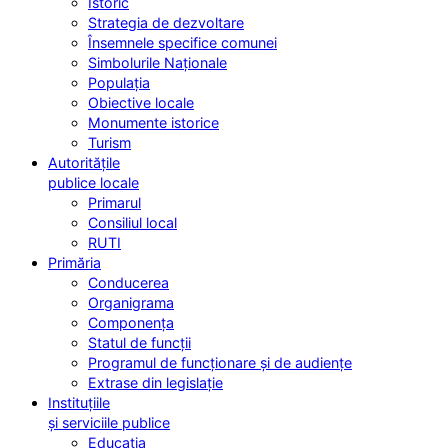
Istoric
Strategia de dezvoltare
Însemnele specifice comunei
Simbolurile Naționale
Populația
Obiective locale
Monumente istorice
Turism
Autoritățile
publice locale
Primarul
Consiliul local
RUTI
Primăria
Conducerea
Organigrama
Componența
Statul de funcții
Programul de funcționare și de audiențe
Extrase din legislație
Instituțiile
și serviciile publice
Educația