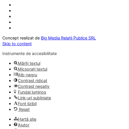
Concept realizat de
Big Media Relații Publice SRL
Skip to content
Instrumente de accesibilitate
Măriți textul
Micșorați textul
Alb-negru
Contrast ridicat
Contrast negativ
Fundal luminos
Link-uri subliniate
Font lizibil
Reset
Hartă site
Ajutor