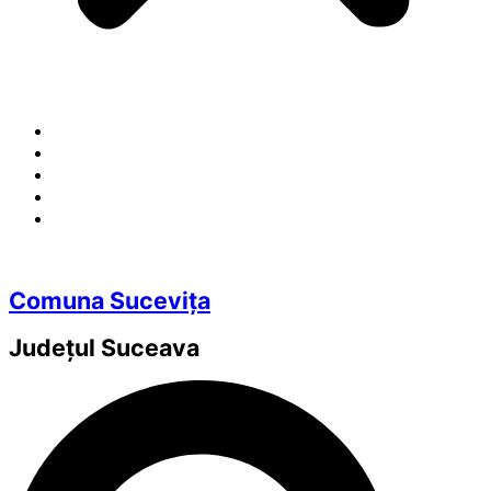
Comuna Sucevița
Județul
Suceava