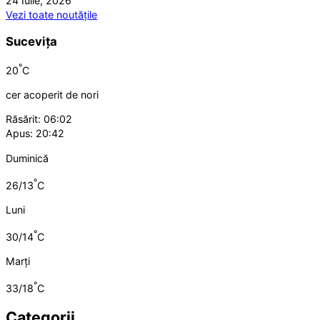
24 Iulie, 2026
Vezi toate noutățile
Sucevița
°
20
C
cer acoperit de nori
Răsărit: 06:02
Apus: 20:42
Duminică
°
26/13
C
Luni
°
30/14
C
Marți
°
33/18
C
Categorii