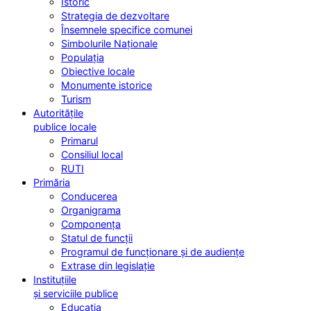
Istoric
Strategia de dezvoltare
Însemnele specifice comunei
Simbolurile Naționale
Populația
Obiective locale
Monumente istorice
Turism
Autoritățile
publice locale
Primarul
Consiliul local
RUTI
Primăria
Conducerea
Organigrama
Componența
Statul de funcții
Programul de funcționare și de audiențe
Extrase din legislație
Instituțiile
și serviciile publice
Educația