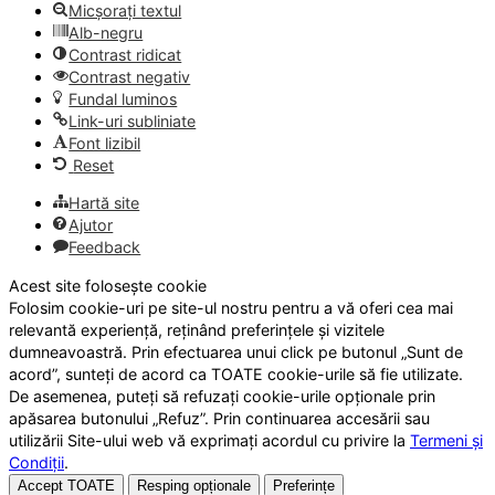
Micșorați textul
Alb-negru
Contrast ridicat
Contrast negativ
Fundal luminos
Link-uri subliniate
Font lizibil
Reset
Hartă site
Ajutor
Feedback
Acest site folosește cookie
Folosim cookie-uri pe site-ul nostru pentru a vă oferi cea mai
relevantă experiență, reținând preferințele și vizitele
dumneavoastră. Prin efectuarea unui click pe butonul „Sunt de
acord”, sunteți de acord ca TOATE cookie-urile să fie utilizate.
De asemenea, puteți să refuzați cookie-urile opționale prin
apăsarea butonului „Refuz”. Prin continuarea accesării sau
utilizării Site-ului web vă exprimați acordul cu privire la
Termeni și
Condiții
.
Accept TOATE
Resping opționale
Preferințe