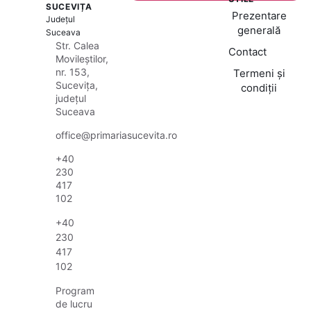
SUCEVIȚA
Prezentare
Județul
generală
Suceava
Str. Calea
Contact
Movileștilor,
nr. 153,
Termeni și
Sucevița,
condiții
județul
Suceava
office@primariasucevita.ro
+40
230
417
102
+40
230
417
102
Program
de lucru