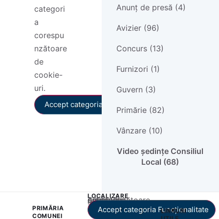
Anunț de presă (4)
categori
a
Avizier (96)
corespu
Concurs (13)
nzătoare
de
Furnizori (1)
cookie-
uri.
Guvern (3)
Accept categoria Funcționalitate
Primărie (82)
Vânzare (10)
Video ședințe Consiliul
Local (68)
LOCALIZARE
Acest conținut este blocat până când acceptați categoria corespunzătoare de cookie-uri.
PRIMĂRIA
Accept categoria Funcționalitate
LINKURI
COMUNEI
UTILE