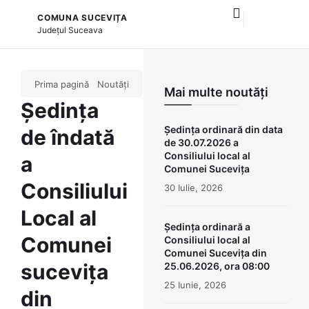
COMUNA SUCEVIȚA
și serviciile publice
Județul
Suceava
Prima pagină
Noutăți
Mai multe noutăți
Ședința
Ședința ordinară din data
de îndată
de 30.07.2026 a
Consiliului local al
a
Comunei Sucevița
Consiliului
30 Iulie, 2026
Local al
Ședința ordinară a
Comunei
Consiliului local al
Comunei Sucevița din
sucevița
25.06.2026, ora 08:00
25 Iunie, 2026
din