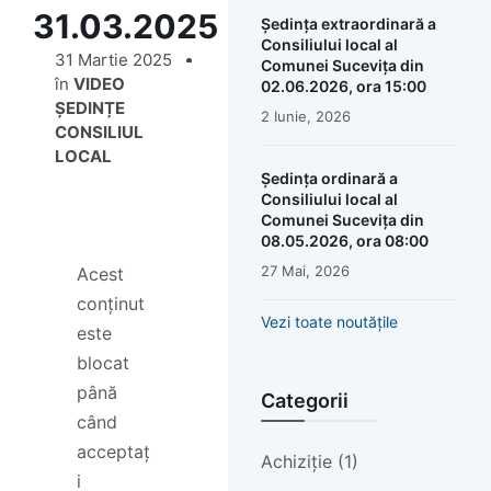
31.03.2025
Ședința extraordinară a
Consiliului local al
31 Martie 2025
Comunei Sucevița din
în
VIDEO
02.06.2026, ora 15:00
ȘEDINȚE
2 Iunie, 2026
CONSILIUL
LOCAL
Ședința ordinară a
Consiliului local al
Comunei Sucevița din
08.05.2026, ora 08:00
27 Mai, 2026
Acest
conținut
Vezi toate noutățile
este
blocat
până
Categorii
când
acceptaț
Achiziție (1)
i