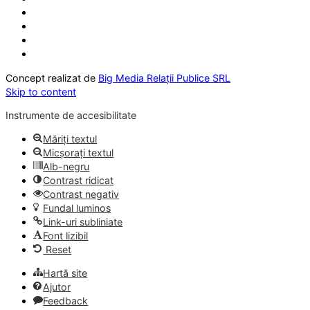
Concept realizat de
Big Media Relații Publice SRL
Skip to content
Instrumente de accesibilitate
Măriți textul
Micșorați textul
Alb-negru
Contrast ridicat
Contrast negativ
Fundal luminos
Link-uri subliniate
Font lizibil
Reset
Hartă site
Ajutor
Feedback