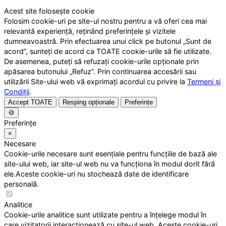
Acest site folosește cookie
Folosim cookie-uri pe site-ul nostru pentru a vă oferi cea mai
relevantă experiență, reținând preferințele și vizitele
dumneavoastră. Prin efectuarea unui click pe butonul „Sunt de
acord”, sunteți de acord ca TOATE cookie-urile să fie utilizate.
De asemenea, puteți să refuzați cookie-urile opționale prin
apăsarea butonului „Refuz”. Prin continuarea accesării sau
utilizării Site-ului web vă exprimați acordul cu privire la
Termeni și
Condiții
.
Accept TOATE
Resping opționale
Preferințe
🍪
Preferințe
×
Necesare
Cookie-urile necesare sunt esențiale pentru funcțiile de bază ale
site-ului web, iar site-ul web nu va funcționa în modul dorit fără
ele.Aceste cookie-uri nu stochează date de identificare
personală.
Analitice
Cookie-urile analitice sunt utilizate pentru a înțelege modul în
care vizitatorii interacționează cu site-ul web. Aceste cookie-uri