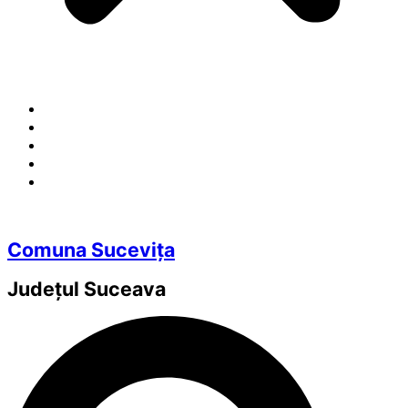
Comuna Sucevița
Județul
Suceava