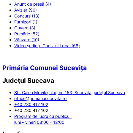
Anunț de presă (4)
Avizier (96)
Concurs (13)
Furnizori (1)
Guvern (3)
Primărie (82)
Vânzare (10)
Video ședințe Consiliul Local (68)
Primăria Comunei Sucevița
Județul
Suceava
Str. Calea Movileștilor, nr. 153, Sucevița, județul Suceava
office@primariasucevita.ro
+40 230 417 102
+40 230 417 102
Program de lucru cu publicul:
luni - vineri 08:00 - 12:00