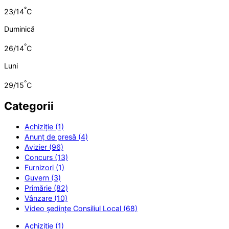
°
23/14
C
Duminică
°
26/14
C
Luni
°
29/15
C
Categorii
Achiziție (1)
Anunț de presă (4)
Avizier (96)
Concurs (13)
Furnizori (1)
Guvern (3)
Primărie (82)
Vânzare (10)
Video ședințe Consiliul Local (68)
Achiziție (1)