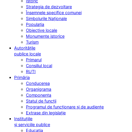
Istoric
Strategia de dezvoltare
Însemnele specifice comunei
Simbolurile Naționale
Populația
Obiective locale
Monumente istorice
Turism
Autoritățile
publice locale
Primarul
Consiliul local
RUTI
Primăria
Conducerea
Organigrama
Componența
Statul de funcții
Programul de funcționare și de audiențe
Extrase din legislație
Instituțiile
și serviciile publice
Educația