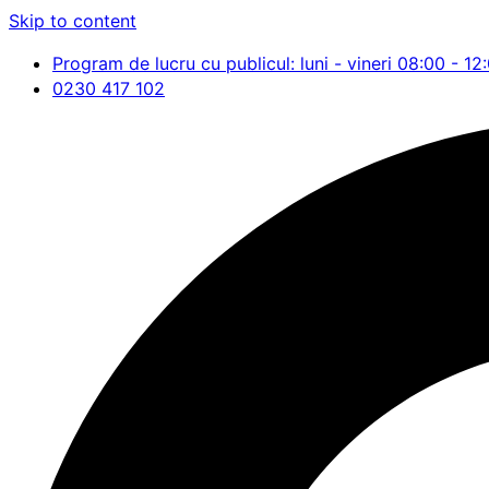
Skip to content
Program de lucru cu publicul: luni - vineri 08:00 - 12
0230 417 102