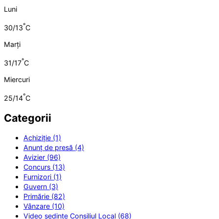
Luni
°
30/13
C
Marți
°
31/17
C
Miercuri
°
25/14
C
Categorii
Achiziție (1)
Anunț de presă (4)
Avizier (96)
Concurs (13)
Furnizori (1)
Guvern (3)
Primărie (82)
Vânzare (10)
Video ședințe Consiliul Local (68)