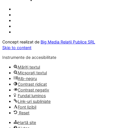
Concept realizat de
Big Media Relații Publice SRL
Skip to content
Instrumente de accesibilitate
Măriți textul
Micșorați textul
Alb-negru
Contrast ridicat
Contrast negativ
Fundal luminos
Link-uri subliniate
Font lizibil
Reset
Hartă site