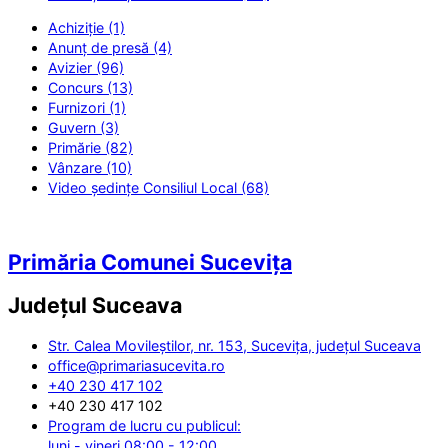
Achiziție (1)
Anunț de presă (4)
Avizier (96)
Concurs (13)
Furnizori (1)
Guvern (3)
Primărie (82)
Vânzare (10)
Video ședințe Consiliul Local (68)
Primăria Comunei Sucevița
Județul
Suceava
Str. Calea Movileștilor, nr. 153, Sucevița, județul Suceava
office@primariasucevita.ro
+40 230 417 102
+40 230 417 102
Program de lucru cu publicul:
luni - vineri 08:00 - 12:00