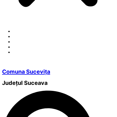
Comuna Sucevița
Județul
Suceava