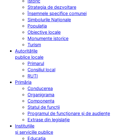
Istoric
Strategia de dezvoltare
Însemnele specifice comunei
Simbolurile Naționale
Populația
Obiective locale
Monumente istorice
Turism
Autoritățile
publice locale
Primarul
Consiliul local
RUTI
Primăria
Conducerea
Organigrama
Componența
Statul de funcții
Programul de funcționare și de audiențe
Extrase din legislație
Instituțiile
și serviciile publice
Educația