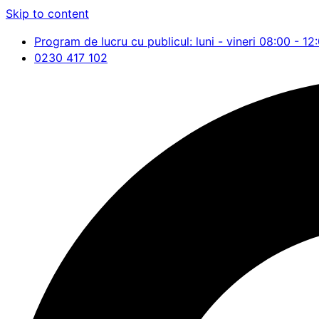
Skip to content
Program de lucru cu publicul: luni - vineri 08:00 - 12
0230 417 102