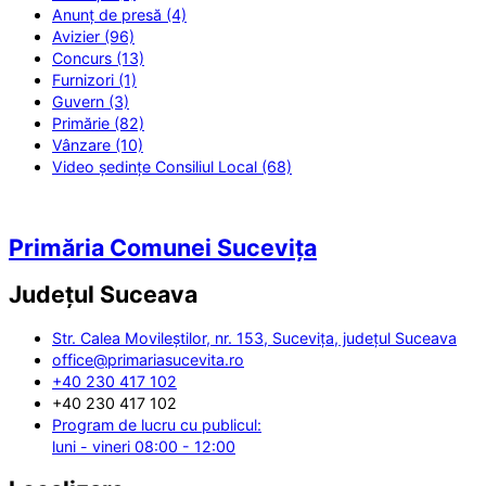
Anunț de presă (4)
Avizier (96)
Concurs (13)
Furnizori (1)
Guvern (3)
Primărie (82)
Vânzare (10)
Video ședințe Consiliul Local (68)
Primăria Comunei Sucevița
Județul
Suceava
Str. Calea Movileștilor, nr. 153, Sucevița, județul Suceava
office@primariasucevita.ro
+40 230 417 102
+40 230 417 102
Program de lucru cu publicul:
luni - vineri 08:00 - 12:00