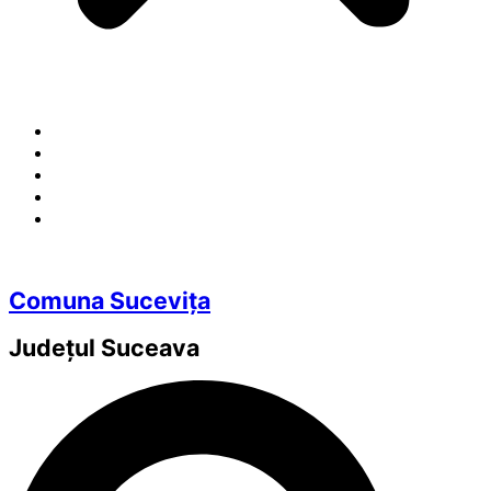
Comuna Sucevița
Județul
Suceava