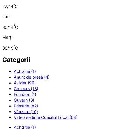
°
27/14
C
Luni
°
30/14
C
Marți
°
30/19
C
Categorii
Achiziție (1)
Anunț de presă (4)
Avizier (96)
Concurs (13)
Furnizori (1)
Guvern (3)
Primărie (82)
Vânzare (10)
Video ședințe Consiliul Local (68)
Achiziție (1)