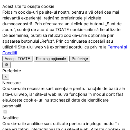
Acest site folosește cookie
Folosim cookie-uri pe site-ul nostru pentru a vă oferi cea mai
relevantă experiență, reținând preferințele și vizitele
dumneavoastră. Prin efectuarea unui click pe butonul „Sunt de
acord”, sunteți de acord ca TOATE cookie-urile să fie utilizate.
De asemenea, puteți să refuzați cookie-urile opționale prin
apăsarea butonului „Refuz”. Prin continuarea accesării sau
utilizării Site-ului web vă exprimați acordul cu privire la
Termeni și
Condiții
.
Accept TOATE
Resping opționale
Preferințe
🍪
Preferințe
×
Necesare
Cookie-urile necesare sunt esențiale pentru funcțiile de bază ale
site-ului web, iar site-ul web nu va funcționa în modul dorit fără
ele.Aceste cookie-uri nu stochează date de identificare
personală.
Analitice
Cookie-urile analitice sunt utilizate pentru a înțelege modul în
care vizitatorii interacționează cu site-ul web. Aceste cookie-uri