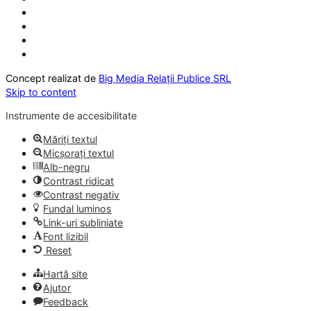
Concept realizat de
Big Media Relații Publice SRL
Skip to content
Instrumente de accesibilitate
Măriți textul
Micșorați textul
Alb-negru
Contrast ridicat
Contrast negativ
Fundal luminos
Link-uri subliniate
Font lizibil
Reset
Hartă site
Ajutor
Feedback