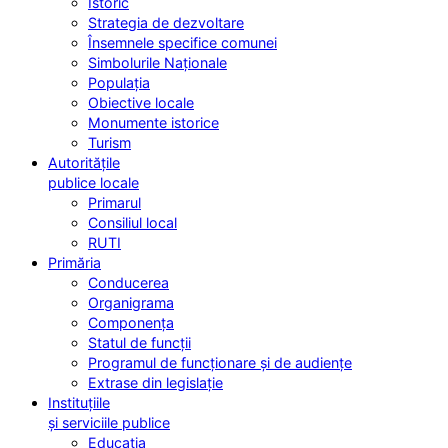
Istoric
Strategia de dezvoltare
Însemnele specifice comunei
Simbolurile Naționale
Populația
Obiective locale
Monumente istorice
Turism
Autoritățile
publice locale
Primarul
Consiliul local
RUTI
Primăria
Conducerea
Organigrama
Componența
Statul de funcții
Programul de funcționare și de audiențe
Extrase din legislație
Instituțiile
și serviciile publice
Educația