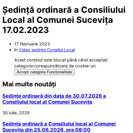
Ședință ordinară a Consiliului
Local al Comunei Sucevița
17.02.2023
17 Februarie 2023
în
Video ședințe Consiliul Local
Acest conținut este blocat până când acceptați
categoria corespunzătoare de cookie-uri.
Accept categoria Funcționalitate
Mai multe noutăți
Ședința ordinară din data de 30.07.2026 a
Consiliului local al Comunei Sucevița
30 Iulie, 2026
Ședința ordinară a Consiliului local al Comunei
Sucevița din 25.06.2026, ora 08:00