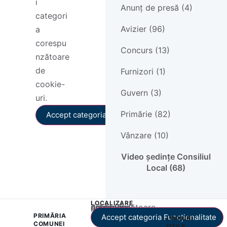
i
Anunț de presă (4)
categori
Avizier (96)
a
corespu
Concurs (13)
nzătoare
de
Furnizori (1)
cookie-
Guvern (3)
uri.
Primărie (82)
Accept categoria Funcționalitate
Vânzare (10)
Video ședințe Consiliul
Local (68)
LOCALIZARE
Acest conținut este blocat până când acceptați categoria corespunzătoare de cookie-uri.
PRIMĂRIA
Accept categoria Funcționalitate
LINKURI
COMUNEI
UTILE