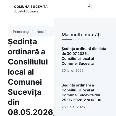
COMUNA SUCEVIȚA
și serviciile publice
Județul
Suceava
Prima pagină
Noutăți
Mai multe noutăți
Ședința
Ședința ordinară din data
ordinară a
de 30.07.2026 a
Consiliului local al
Consiliului
Comunei Sucevița
local al
30 Iulie, 2026
Comunei
Ședința ordinară a
Sucevița
Consiliului local al
Comunei Sucevița din
din
25.06.2026, ora 08:00
25 Iunie, 2026
08.05.2026,