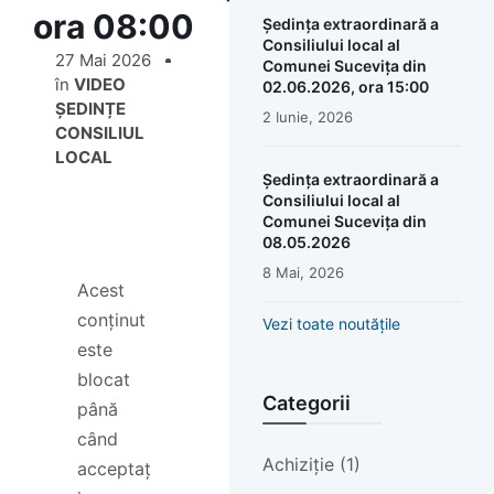
ora 08:00
Ședința extraordinară a
Consiliului local al
27 Mai 2026
Comunei Sucevița din
în
VIDEO
02.06.2026, ora 15:00
ȘEDINȚE
2 Iunie, 2026
CONSILIUL
LOCAL
Ședința extraordinară a
Consiliului local al
Comunei Sucevița din
08.05.2026
8 Mai, 2026
Acest
conținut
Vezi toate noutățile
este
blocat
Categorii
până
când
Achiziție (1)
acceptaț