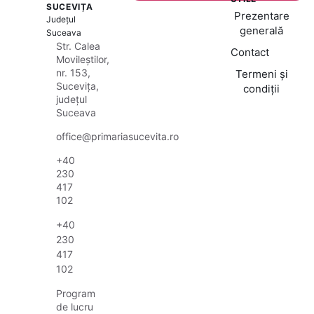
SUCEVIȚA
Prezentare
Județul
generală
Suceava
Str. Calea
Contact
Movileștilor,
nr. 153,
Termeni și
Sucevița,
condiții
județul
Suceava
office@primariasucevita.ro
+40
230
417
102
+40
230
417
102
Program
de lucru