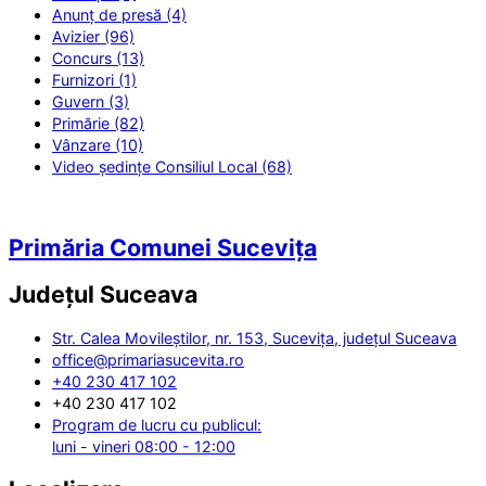
Anunț de presă (4)
Avizier (96)
Concurs (13)
Furnizori (1)
Guvern (3)
Primărie (82)
Vânzare (10)
Video ședințe Consiliul Local (68)
Primăria Comunei Sucevița
Județul
Suceava
Str. Calea Movileștilor, nr. 153, Sucevița, județul Suceava
office@primariasucevita.ro
+40 230 417 102
+40 230 417 102
Program de lucru cu publicul:
luni - vineri 08:00 - 12:00