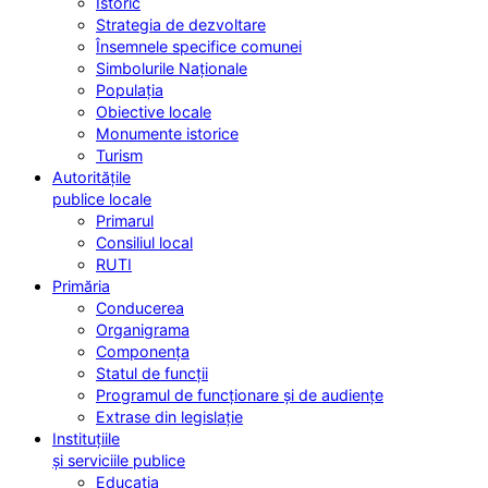
Istoric
Strategia de dezvoltare
Însemnele specifice comunei
Simbolurile Naționale
Populația
Obiective locale
Monumente istorice
Turism
Autoritățile
publice locale
Primarul
Consiliul local
RUTI
Primăria
Conducerea
Organigrama
Componența
Statul de funcții
Programul de funcționare și de audiențe
Extrase din legislație
Instituțiile
și serviciile publice
Educația