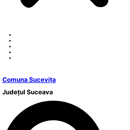
Comuna Sucevița
Județul
Suceava