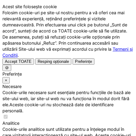
Acest site folosește cookie
Folosim cookie-uri pe site-ul nostru pentru a vă oferi cea mai
relevantă experiență, reținând preferințele și vizitele
dumneavoastră. Prin efectuarea unui click pe butonul „Sunt de
acord”, sunteți de acord ca TOATE cookie-urile să fie utilizate.
De asemenea, puteți să refuzați cookie-urile opționale prin
apăsarea butonului „Refuz”. Prin continuarea accesării sau
utilizării Site-ului web vă exprimați acordul cu privire la
Termeni și
Condiții
.
Accept TOATE
Resping opționale
Preferințe
🍪
Preferințe
×
Necesare
Cookie-urile necesare sunt esențiale pentru funcțiile de bază ale
site-ului web, iar site-ul web nu va funcționa în modul dorit fără
ele.Aceste cookie-uri nu stochează date de identificare
personală.
Analitice
Cookie-urile analitice sunt utilizate pentru a înțelege modul în
care vizitatorii interacționează cu site-ul web. Aceste cookie-uri