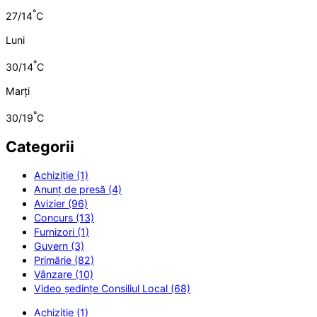
°
27/14
C
Luni
°
30/14
C
Marți
°
30/19
C
Categorii
Achiziție (1)
Anunț de presă (4)
Avizier (96)
Concurs (13)
Furnizori (1)
Guvern (3)
Primărie (82)
Vânzare (10)
Video ședințe Consiliul Local (68)
Achiziție (1)