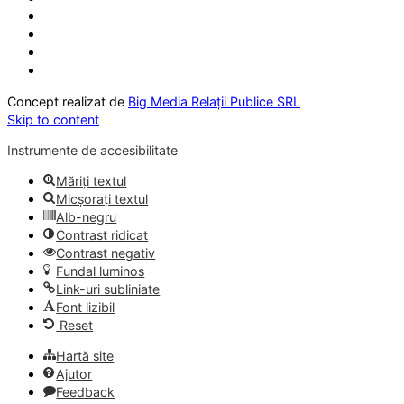
Concept realizat de
Big Media Relații Publice SRL
Skip to content
Instrumente de accesibilitate
Măriți textul
Micșorați textul
Alb-negru
Contrast ridicat
Contrast negativ
Fundal luminos
Link-uri subliniate
Font lizibil
Reset
Hartă site
Ajutor
Feedback