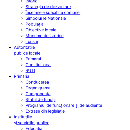
Istoric
Strategia de dezvoltare
Însemnele specifice comunei
Simbolurile Naționale
Populația
Obiective locale
Monumente istorice
Turism
Autoritățile
publice locale
Primarul
Consiliul local
RUTI
Primăria
Conducerea
Organigrama
Componența
Statul de funcții
Programul de funcționare și de audiențe
Extrase din legislație
Instituțiile
și serviciile publice
Educația