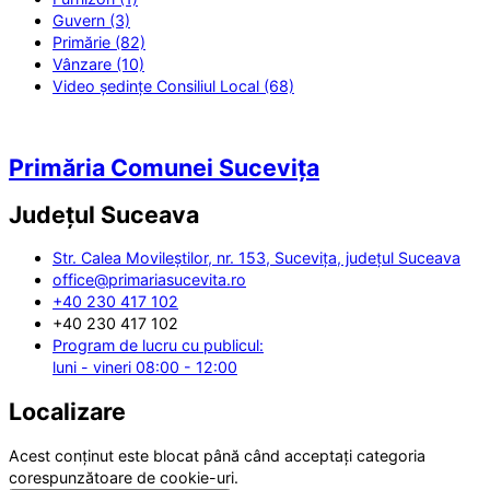
Guvern (3)
Primărie (82)
Vânzare (10)
Video ședințe Consiliul Local (68)
Primăria Comunei Sucevița
Județul
Suceava
Str. Calea Movileștilor, nr. 153, Sucevița, județul Suceava
office@primariasucevita.ro
+40 230 417 102
+40 230 417 102
Program de lucru cu publicul:
luni - vineri 08:00 - 12:00
Localizare
Acest conținut este blocat până când acceptați categoria
corespunzătoare de cookie-uri.