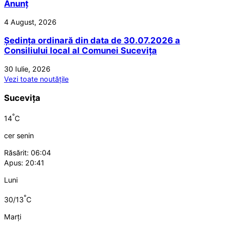
Anunț
4 August, 2026
Ședința ordinară din data de 30.07.2026 a
Consiliului local al Comunei Sucevița
30 Iulie, 2026
Vezi toate noutățile
Sucevița
°
14
C
cer senin
Răsărit: 06:04
Apus: 20:41
Luni
°
30/13
C
Marți