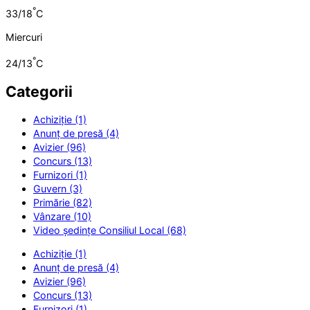
°
33/18
C
Miercuri
°
24/13
C
Categorii
Achiziție (1)
Anunț de presă (4)
Avizier (96)
Concurs (13)
Furnizori (1)
Guvern (3)
Primărie (82)
Vânzare (10)
Video ședințe Consiliul Local (68)
Achiziție (1)
Anunț de presă (4)
Avizier (96)
Concurs (13)
Furnizori (1)