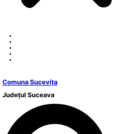
Comuna Sucevița
Județul
Suceava