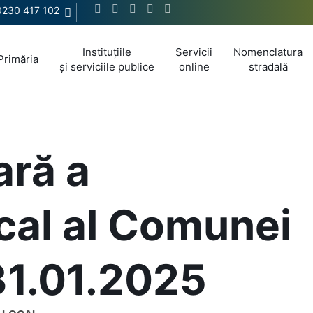
0230 417 102
Instituțiile
Servicii
Nomenclatura
Primăria
și serviciile publice
online
stradală
ară a
ocal al Comunei
31.01.2025