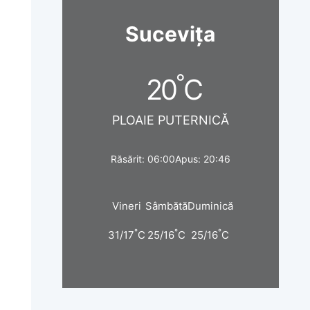
Sucevița
°
20
C
PLOAIE PUTERNICĂ
Răsărit: 06:00
Apus: 20:46
Vineri
Sâmbătă
Duminică
°
°
°
31/17
C
25/16
C
25/16
C