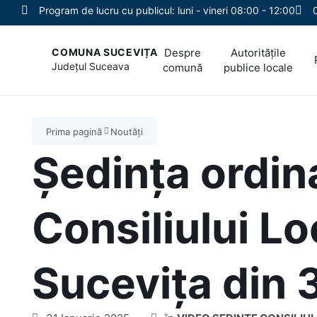
Program de lucru cu publicul: luni - vineri 08:00 - 12:00
Despre
Autoritățile
COMUNA SUCEVIȚA
Județul
Suceava
comună
publice locale
Prima pagină
Noutăți
Ședința ordin
Consiliului L
Sucevița din 