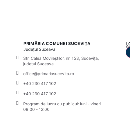
PRIMĂRIA COMUNEI SUCEVIȚA
L
Acest
Județul
Suceava
Str. Calea Movileștilor, nr. 153, Sucevița,
județul Suceava
office@primariasucevita.ro
+40 230 417 102
+40 230 417 102
Program de lucru cu publicul:
luni - vineri
08:00 - 12:00