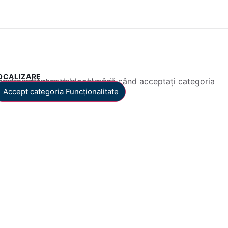
OCALIZARE
 conținut este blocat până când acceptați categoria corespunzătoare de cookie-uri.
Accept categoria Funcționalitate