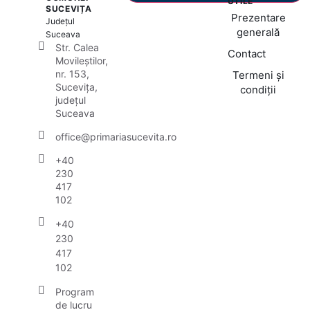
UTILE
SUCEVIȚA
Prezentare
Județul
generală
Suceava
Str. Calea
Contact
Movileștilor,
nr. 153,
Termeni și
Sucevița,
condiții
județul
Suceava
office@primariasucevita.ro
+40
230
417
102
+40
230
417
102
Program
de lucru