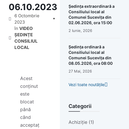
06.10.2023
Ședința extraordinară a
Consiliului local al
6 Octombrie
Comunei Sucevița din
2023
02.06.2026, ora 15:00
în
VIDEO
2 Iunie, 2026
ȘEDINȚE
CONSILIUL
Ședința ordinară a
LOCAL
Consiliului local al
Comunei Sucevița din
08.05.2026, ora 08:00
27 Mai, 2026
Acest
Vezi toate noutățile
conținut
este
blocat
Categorii
până
când
Achiziție (1)
acceptaț