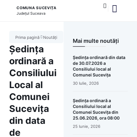
COMUNA SUCEVIȚA
Județul
Suceava
și serviciile publice
Prima pagină
Noutăți
Mai multe noutăți
Ședința
Ședința ordinară din data
ordinară a
de 30.07.2026 a
Consiliului local al
Consiliului
Comunei Sucevița
Local al
30 Iulie, 2026
Comunei
Ședința ordinară a
Sucevița
Consiliului local al
Comunei Sucevița din
din data
25.06.2026, ora 08:00
25 Iunie, 2026
de