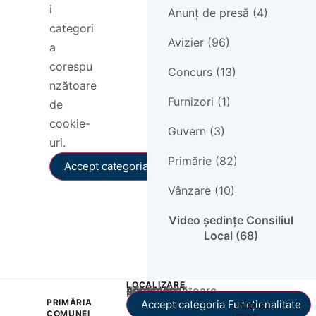
i
Anunț de presă (4)
categori
Avizier (96)
a
corespu
Concurs (13)
nzătoare
Furnizori (1)
de
cookie-
Guvern (3)
uri.
Primărie (82)
Accept categoria Funcționalitate
Vânzare (10)
Video ședințe Consiliul
Local (68)
LOCALIZARE
Acest conținut este blocat până când acceptați categoria corespunzătoare de cookie-uri.
PRIMĂRIA
Accept categoria Funcționalitate
LINKURI
COMUNEI