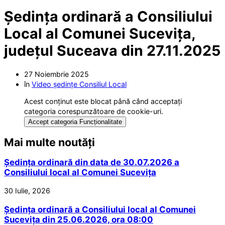
Ședința ordinară a Consiliului
Local al Comunei Sucevița,
județul Suceava din 27.11.2025
27 Noiembrie 2025
în
Video ședințe Consiliul Local
Acest conținut este blocat până când acceptați
categoria corespunzătoare de cookie-uri.
Accept categoria Funcționalitate
Mai multe noutăți
Ședința ordinară din data de 30.07.2026 a
Consiliului local al Comunei Sucevița
30 Iulie, 2026
Ședința ordinară a Consiliului local al Comunei
Sucevița din 25.06.2026, ora 08:00