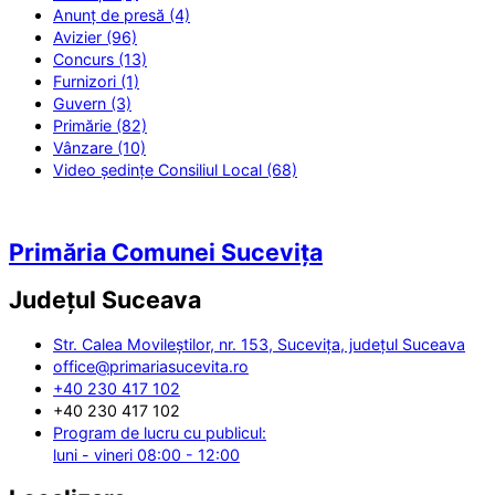
Anunț de presă (4)
Avizier (96)
Concurs (13)
Furnizori (1)
Guvern (3)
Primărie (82)
Vânzare (10)
Video ședințe Consiliul Local (68)
Primăria Comunei Sucevița
Județul
Suceava
Str. Calea Movileștilor, nr. 153, Sucevița, județul Suceava
office@primariasucevita.ro
+40 230 417 102
+40 230 417 102
Program de lucru cu publicul:
luni - vineri 08:00 - 12:00