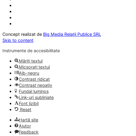
Concept realizat de
Big Media Relații Publice SRL
Skip to content
Instrumente de accesibilitate
Măriți textul
Micșorați textul
Alb-negru
Contrast ridicat
Contrast negativ
Fundal luminos
Link-uri subliniate
Font lizibil
Reset
Hartă site
Ajutor
Feedback