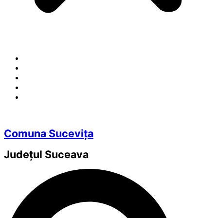
Comuna Sucevița
Județul
Suceava