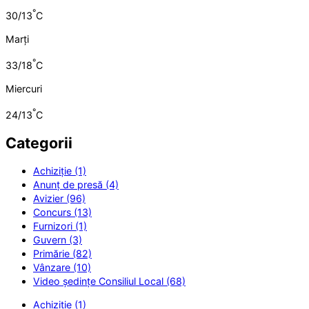
°
30/13
C
Marți
°
33/18
C
Miercuri
°
24/13
C
Categorii
Achiziție (1)
Anunț de presă (4)
Avizier (96)
Concurs (13)
Furnizori (1)
Guvern (3)
Primărie (82)
Vânzare (10)
Video ședințe Consiliul Local (68)
Achiziție (1)