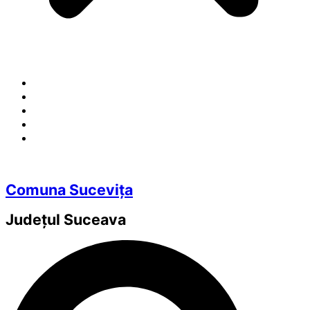
Comuna Sucevița
Județul
Suceava