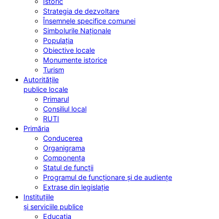
Istoric
Strategia de dezvoltare
Însemnele specifice comunei
Simbolurile Naționale
Populația
Obiective locale
Monumente istorice
Turism
Autoritățile
publice locale
Primarul
Consiliul local
RUTI
Primăria
Conducerea
Organigrama
Componența
Statul de funcții
Programul de funcționare și de audiențe
Extrase din legislație
Instituțiile
și serviciile publice
Educația