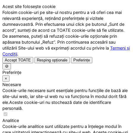
Acest site folosește cookie
Folosim cookie-uri pe site-ul nostru pentru a vă oferi cea mai
relevantă experiență, reținând preferințele și vizitele
dumneavoastră. Prin efectuarea unui click pe butonul „Sunt de
acord”, sunteți de acord ca TOATE cookie-urile să fie utilizate.
De asemenea, puteți să refuzați cookie-urile opționale prin
apăsarea butonului „Refuz”. Prin continuarea accesării sau
utilizării Site-ului web vă exprimați acordul cu privire la
Termeni și
Condiții
.
Accept TOATE
Resping opționale
Preferințe
🍪
Preferințe
×
Necesare
Cookie-urile necesare sunt esențiale pentru funcțiile de bază ale
site-ului web, iar site-ul web nu va funcționa în modul dorit fără
ele.Aceste cookie-uri nu stochează date de identificare
personală.
Analitice
Cookie-urile analitice sunt utilizate pentru a înțelege modul în
care vizitatorii interacționează cu site-ul web. Aceste cookie-uri