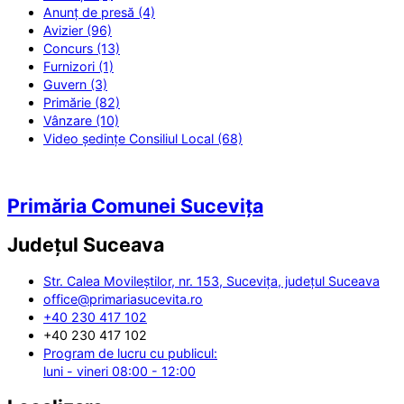
Anunț de presă (4)
Avizier (96)
Concurs (13)
Furnizori (1)
Guvern (3)
Primărie (82)
Vânzare (10)
Video ședințe Consiliul Local (68)
Primăria Comunei Sucevița
Județul
Suceava
Str. Calea Movileștilor, nr. 153, Sucevița, județul Suceava
office@primariasucevita.ro
+40 230 417 102
+40 230 417 102
Program de lucru cu publicul:
luni - vineri 08:00 - 12:00