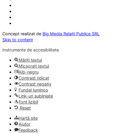
Concept realizat de
Big Media Relații Publice SRL
Skip to content
Instrumente de accesibilitate
Măriți textul
Micșorați textul
Alb-negru
Contrast ridicat
Contrast negativ
Fundal luminos
Link-uri subliniate
Font lizibil
Reset
Hartă site
Ajutor
Feedback